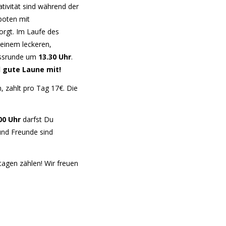
tivität sind während der
boten mit
orgt. Im Laufe des
einem leckeren,
ussrunde um
13.30 Uhr
.
 gute Laune mit!
, zahlt pro Tag 17€. Die
00 Uhr
darfst Du
und Freunde sind
tagen zählen! Wir freuen