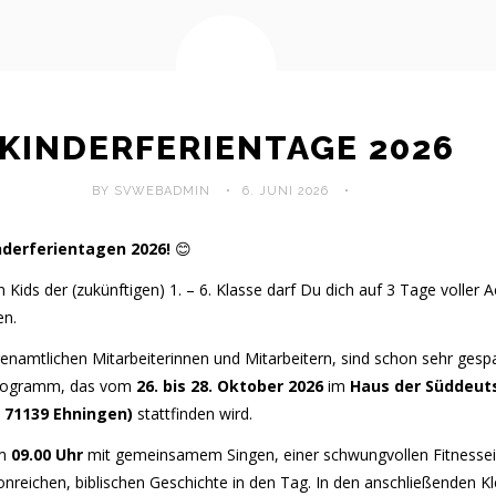
KINDERFERIENTAGE 2026
BY SVWEBADMIN
6. JUNI 2026
nderferientagen 2026!
😊
ids der (zukünftigen) 1. – 6. Klasse darf Du dich auf 3 Tage voller 
en.
enamtlichen Mitarbeiterinnen und Mitarbeitern, sind schon sehr ges
Programm, das vom
26. bis 28. Oktober 2026
im
Haus der Süddeut
, 71139 Ehningen)
stattfinden wird.
m
09.00 Uhr
mit gemeinsamem Singen, einer schwungvollen Fitnesse
onreichen, biblischen Geschichte in den Tag. In den anschließenden K