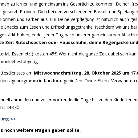
kennen zu lernen und gemeinsam ins Gespräch zu kommen. Deiner Krea
 gesetzt. Probiere Dich bei den verschiedenen Bastel- und Spielange
, Formen und Farben aus. Für Deine Verpflegung ist natürlich auch ges
e Snacks zum Essen und Erfrischungsgetränke. Nachdem wir uns bei 
 gestärkt haben, endet jeder Tag nach unserer gemeinsamen Abschl
mte Zeit Rutschsocken oder Hausschuhe, deine Regenjacke und
rial, Essen etc.) kosten 45€. Wer nicht die ganze Zeit dabei sein kann
Anmeldebestätigung.
ottesdienstes am
Mittwochnachmittag, 28. Oktober 2025 um 17.
erientageprogramm in Kurzform genießen. Deine Eltern, Verwandten 
chnell anmelden und voller Vorfreude die Tage bis zu den Kinderferien
mit DIR 😊
dung <<
 es noch weitere Fragen geben sollte,